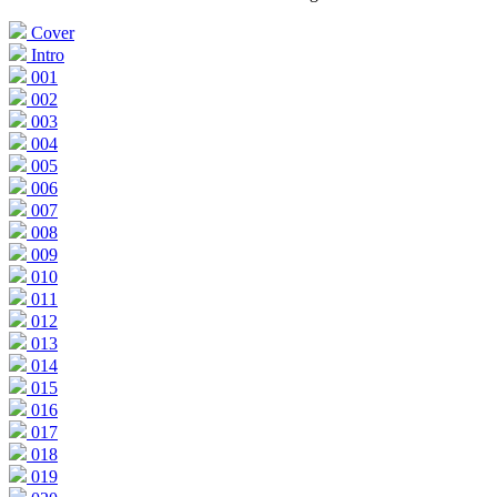
Cover
Intro
001
002
003
004
005
006
007
008
009
010
011
012
013
014
015
016
017
018
019