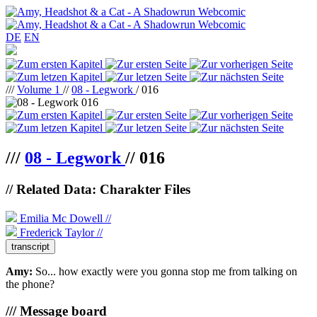
DE
EN
///
Volume 1
//
08 - Legwork
/ 016
///
08 - Legwork
//
016
// Related Data: Charakter Files
Emilia Mc Dowell //
Frederick Taylor //
transcript
Amy:
So... how exactly were you gonna stop me from talking on
the phone?
/// Message board