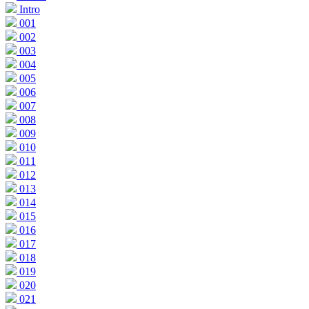
Intro
001
002
003
004
005
006
007
008
009
010
011
012
013
014
015
016
017
018
019
020
021