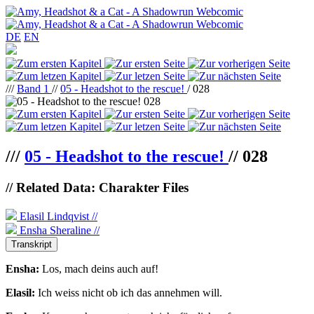
DE
EN
///
Band 1
//
05 - Headshot to the rescue!
/ 028
///
05 - Headshot to the rescue!
//
028
// Related Data: Charakter Files
Elasil Lindqvist //
Ensha Sheraline //
Transkript
Ensha:
Los, mach deins auch auf!
Elasil:
Ich weiss nicht ob ich das annehmen will.