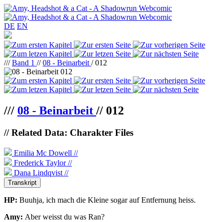
DE
EN
///
Band 1
//
08 - Beinarbeit
/ 012
///
08 - Beinarbeit
//
012
// Related Data: Charakter Files
Emilia Mc Dowell //
Frederick Taylor //
Dana Lindqvist //
Transkript
HP:
Buuhja, ich mach die Kleine sogar auf Entfernung heiss.
Amy:
Aber weisst du was Ran?