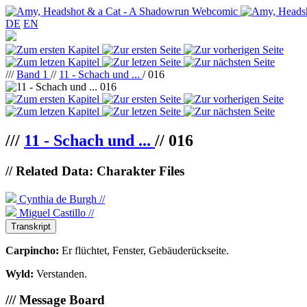
DE
EN
///
Band 1
//
11 - Schach und ...
/ 016
///
11 - Schach und ...
//
016
// Related Data: Charakter Files
Cynthia de Burgh //
Miguel Castillo //
Transkript
Carpincho:
Er flüchtet, Fenster, Gebäuderückseite.
Wyld:
Verstanden.
/// Message Board